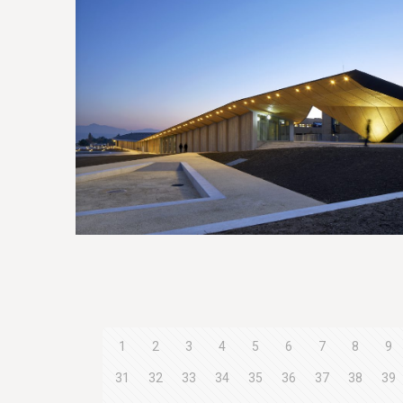
1
2
3
4
5
6
7
8
9
31
32
33
34
35
36
37
38
39