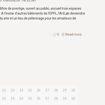
fice de prestige, ouvert au public, accueil trois espaces
. A l’instar d'autres bâtiments de l’EPFL, l’ArtLab deviendra
du site et un lieu de pèlerinage pour les amateurs de
0
Read more
22
23
24
25
26
27
28
29
30
52
53
54
55
56
57
58
59
60