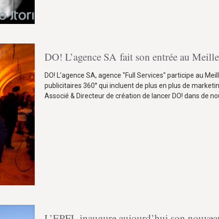
DO! L’agence SA fait son entrée au Meill
DO! L’agence SA, agence "Full Services" participe au M
publicitaires 360° qui incluent de plus en plus de marketi
Associé & Directeur de création de lancer DO! dans de no
L’EPFL inaugure aujourd’hui son nouvea