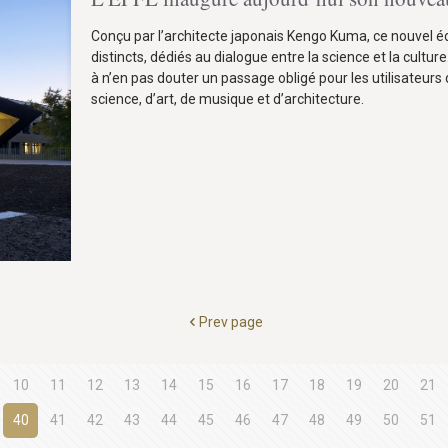
Conçu par l’architecte japonais Kengo Kuma, ce nouvel édi
distincts, dédiés au dialogue entre la science et la culture
à n’en pas douter un passage obligé pour les utilisateurs 
science, d’art, de musique et d’architecture.
Prev page
10
11
12
13
14
15
16
17
18
19
20
21
40
41
42
43
44
45
46
47
48
49
50
51