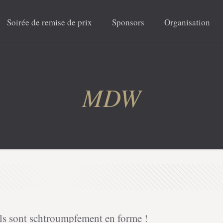
Soirée de remise de prix
Sponsors
Organisation
MDW
s sont schtroumpfement en forme !