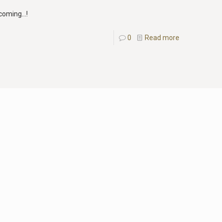
coming...!
0
Read more