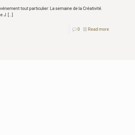
vénement tout particulier: La semaine de la Créativité.
e J.
[…]
0
Read more