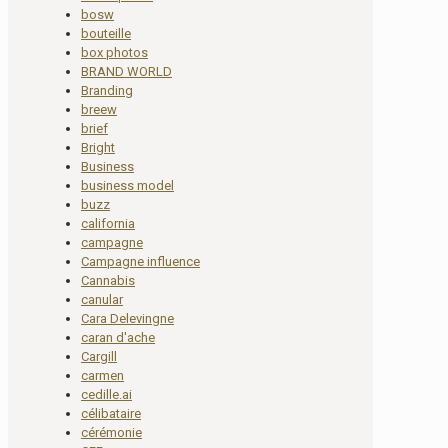
bosw
bouteille
box photos
BRAND WORLD
Branding
breew
brief
Bright
Business
business model
buzz
california
campagne
Campagne influence
Cannabis
canular
Cara Delevingne
caran d'ache
Cargill
carmen
cedille.ai
célibataire
cérémonie