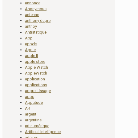
annonce
Anonymous
antenne
anthony dupre
anthoy
Antistatique
App
appels
Apple
apple II
apple store
Apple Watch
AppleWatch
application
applications
apprentissage
apps
Apptitude
AR
argent
argentine
art numérique
Artificial Intelligence
artistes