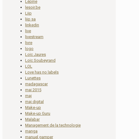
Lépine
lesoir.be
Liip
liip sa
linkedin
live
livestream
livre
logo
Loïc Jaures
Loïc Soubeyrand
LOL
Love has no labels
Lunettes
madagascar
mai 2015
maj
maj digital
Make-up
Make-up Guru
Malabar
Management de la technologie
manga
manuel gamper