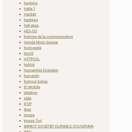
hacking
Halle 1
Hardah
hashtag
hell eluja
HES-SO
histoire de la communication
Honda Moto Suisse
horlogerie
html5
HTTPOOL
hublot
Humanités Digitales
humanity
humour belge
ID Mobile
Idéative
idée
IFOP
ikea
image
Imago Tori
IMPACT SOCIETAT DURABLE SOUVERAIN
IMSI