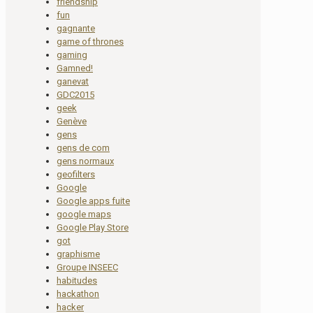
friendship
fun
gagnante
game of thrones
gaming
Gamned!
ganevat
GDC2015
geek
Genève
gens
gens de com
gens normaux
geofilters
Google
Google apps fuite
google maps
Google Play Store
got
graphisme
Groupe INSEEC
habitudes
hackathon
hacker