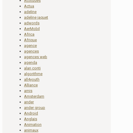
Actitudes
Actua
adeline
adeline jaquet
adwords
AerMobil
Africa
Afrique
agence
agences
agences web
agenda
alan conti
algorithme
all4youth
Alliance
amis
Amsterdam
ander
ander group
Android
Anglais
Animation
animaux