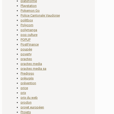
plateforme
Playstation
Pokemon Go
Police Cantonale Vaudoise
politbox
Polycom
polymanga
pop culture
POPUP
PostFinance
poupée
poverty
practeo
practeo media
practeo media sa
Prediggo
préjugés
prévention
price
prix
prix du web
prodon
projet européen
Projets