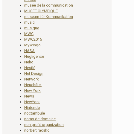
musée de la communication
MUSEE OLYMPIQUE
museum für Kommunikation
music
musique
MWC
MWC2015
MyWingo
NASA
Négligence
Neho
Nestlé
Net Design
Network
Neuchâtel
New York
News
NewYork
Nintendo
noctambule
noms de domaine
non profit organization
norbert racsko