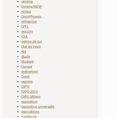
enigma
Enigma MDW
enjeux
EnjoyPhoenix
entreprise
EPFL
eracom
ESA
estime de soi
Etat de Vaud
été
étude
étudiant
Europe
événement
Event
experts
EXPO
EXPO 2015
EXPO Milano
exposition
exposition universelle
expositions
Facebook