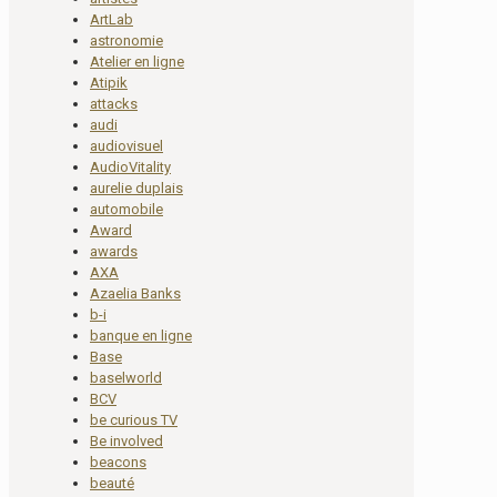
ArtLab
astronomie
Atelier en ligne
Atipik
attacks
audi
audiovisuel
AudioVitality
aurelie duplais
automobile
Award
awards
AXA
Azaelia Banks
b-i
banque en ligne
Base
baselworld
BCV
be curious TV
Be involved
beacons
beauté