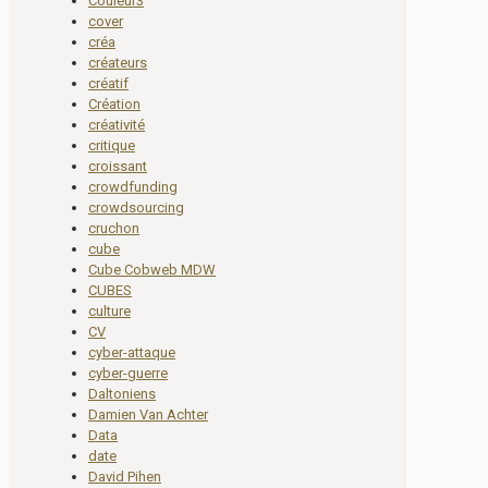
Couleur3
cover
créa
créateurs
créatif
Création
créativité
critique
croissant
crowdfunding
crowdsourcing
cruchon
cube
Cube Cobweb MDW
CUBES
culture
CV
cyber-attaque
cyber-guerre
Daltoniens
Damien Van Achter
Data
date
David Pihen