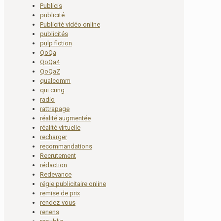
Publicis
publicité
Publicité vidéo online
publicités
pulp fiction
QoQa
QoQa4
QoQaZ
qualcomm
qui cung
radio
rattrapage
réalité augmentée
réalité virtuelle
recharger
recommandations
Recrutement
rédaction
Redevance
régie publicitaire online
remise de prix
rendez-vous
renens