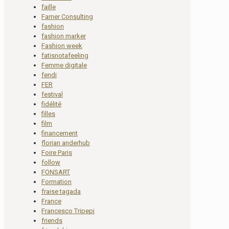
faille
Farner Consulting
fashion
fashion marker
Fashion week
fatisnotafeeling
Femme digitale
fendi
FER
festival
fidélité
filles
film
financement
florian anderhub
Foire Paris
follow
FONSART
Formation
fraise tagada
France
Francesco Tripepi
friends