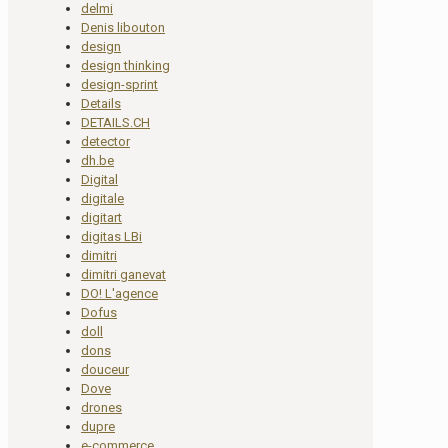
delmi
Denis libouton
design
design thinking
design-sprint
Details
DETAILS.CH
detector
dh.be
Digital
digitale
digitart
digitas LBi
dimitri
dimitri ganevat
DO! L'agence
Dofus
doll
dons
douceur
Dove
drones
dupre
e-commerce