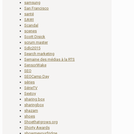
samsung
San Francisco
santé
SAWI
Scandal
scenes
Scott Disick
scrum master
Sdlc2015
Search marketing
Semaine des médias à la RTS
SensorWake
SEO
SEOCamp Day
séries
SérieTV
Sextoy
sharing box
sharingbox
shazam
shoes
Shoethatgrows.org
Shorty Awards
showmeyourfridge