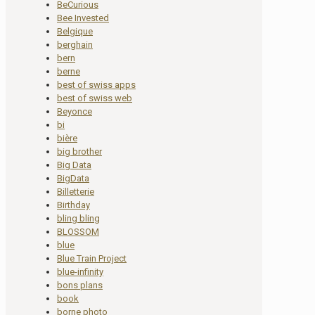
BeCurious
Bee Invested
Belgique
berghain
bern
berne
best of swiss apps
best of swiss web
Beyonce
bi
bière
big brother
Big Data
BigData
Billetterie
Birthday
bling bling
BLOSSOM
blue
Blue Train Project
blue-infinity
bons plans
book
borne photo