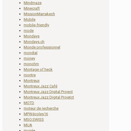
Mindmaze
Minecraft
MissionMarrakech
Mobile
mobile-friendly
mode
Mondays
Mondays.ch
Monde professionnel
mondial
money
monohm
Montage of heck
montre
Montreux
Montreux Jazz Café
Montreux Jazz Digital Project
Montreux Jazz Digital Projetct
MOTD
moteur de recherche
MPWécoles16
MSO.SWISS
MUA
musée