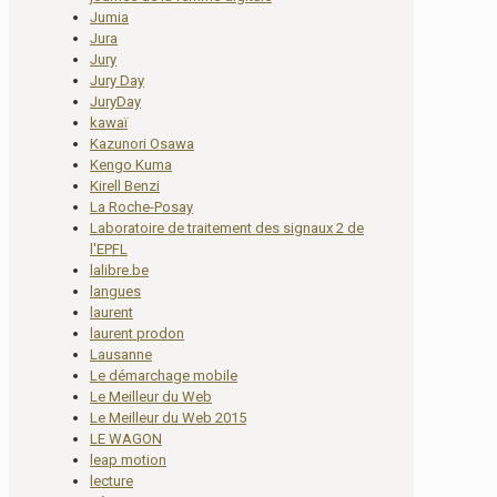
Jumia
Jura
Jury
Jury Day
JuryDay
kawaï
Kazunori Osawa
Kengo Kuma
Kirell Benzi
La Roche-Posay
Laboratoire de traitement des signaux 2 de
l'EPFL
lalibre.be
langues
laurent
laurent prodon
Lausanne
Le démarchage mobile
Le Meilleur du Web
Le Meilleur du Web 2015
LE WAGON
leap motion
lecture