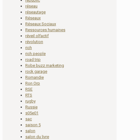
republic
réseau
réseautage
Réseaux
Réseaux Sociaux
Ressources humaines
réveil olfactif
révolution
rich
rich people
road trip
Robe buzz marketing
rock garage
Romandie
Ron Orp
RSE
RTS
rugby
Russie
s05e01
sac
saison 5
salon
salon du livre