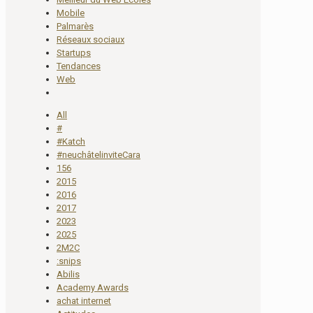
Mobile
Palmarès
Réseaux sociaux
Startups
Tendances
Web
All
#
#Katch
#neuchâtelinviteCara
156
2015
2016
2017
2023
2025
2M2C
:snips
Abilis
Academy Awards
achat internet