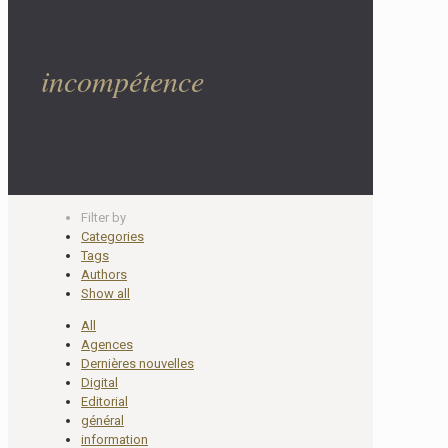
incompétence
Filter by
Categories
Tags
Authors
Show all
All
Agences
Dernières nouvelles
Digital
Editorial
général
information