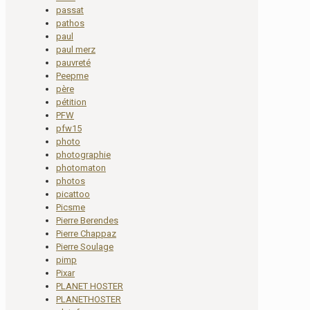
passat
pathos
paul
paul merz
pauvreté
Peepme
père
pétition
PFW
pfw15
photo
photographie
photomaton
photos
picattoo
Picsme
Pierre Berendes
Pierre Chappaz
Pierre Soulage
pimp
Pixar
PLANET HOSTER
PLANETHOSTER