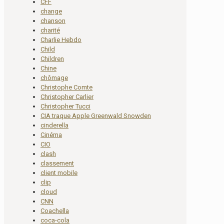
CFF
change
chanson
charité
Charlie Hebdo
Child
Children
Chine
chômage
Christophe Comte
Christopher Carlier
Christopher Tucci
CIA traque Apple Greenwald Snowden
cinderella
Cinéma
CIO
clash
classement
client mobile
clip
cloud
CNN
Coachella
coca-cola