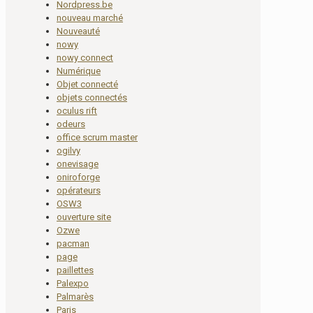
Nordpress.be
nouveau marché
Nouveauté
nowy
nowy connect
Numérique
Objet connecté
objets connectés
oculus rift
odeurs
office scrum master
ogilvy
onevisage
oniroforge
opérateurs
OSW3
ouverture site
Ozwe
pacman
page
paillettes
Palexpo
Palmarès
Paris