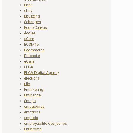
Eaze
ebay
Ebuzzing
échanges
Ecole Canvas
écoles
eCom
ECOM15
Ecommerce
Efficacité
eGain
ELCA
ELCA Digital Agency
élections
Ello
Emarketing
Eminence
émojis
émoticônes
emotions
emplois
employabilité des jeunes
EnChroma