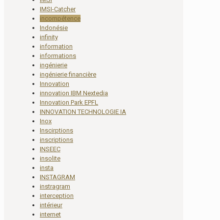
IMSI-Catcher
incompétence
Indonésie
infinity
information
informations
ingénierie
ingénierie financière
Innovation
innovation IBM Nextedia
Innovation Park EPFL
INNOVATION TECHNOLOGIE IA
Inox
Inscirptions
inscriptions
INSEEC
insolite
insta
INSTAGRAM
instragram
interception
intérieur
internet