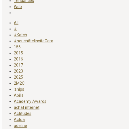
Tendances
Web
All
#
#Katch
#neuchâtelinviteCara
156
2015
2016
2017
2023
2025
2M2C
:snips
Abilis
Academy Awards
achat internet
Actitudes
Actua
adeline