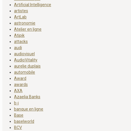
Artificial Intelligence
artistes
ArtLab
astronomie
Atelier en ligne
Atipik
attacks
audi
audiovisuel
AudioVitality
aurelie duplais
automobile
Award
awards
AXA
Azaelia Banks
b-i
banque en ligne
Base
baselworld
BCV