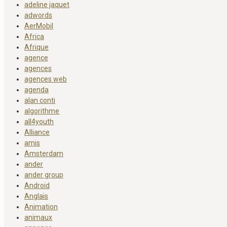
adeline jaquet
adwords
AerMobil
Africa
Afrique
agence
agences
agences web
agenda
alan conti
algorithme
all4youth
Alliance
amis
Amsterdam
ander
ander group
Android
Anglais
Animation
animaux