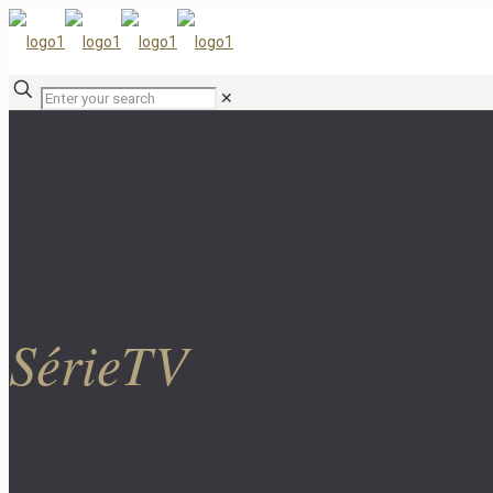
✕
SérieTV