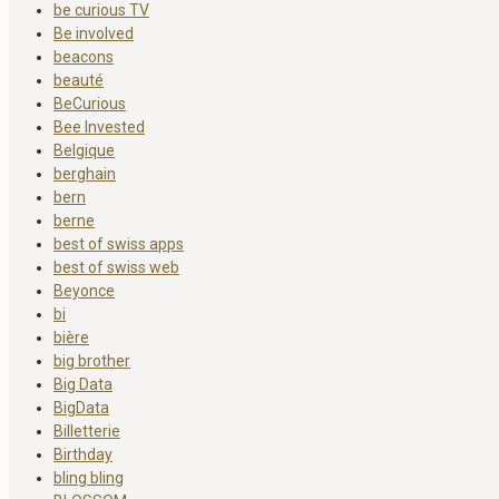
be curious TV
Be involved
beacons
beauté
BeCurious
Bee Invested
Belgique
berghain
bern
berne
best of swiss apps
best of swiss web
Beyonce
bi
bière
big brother
Big Data
BigData
Billetterie
Birthday
bling bling