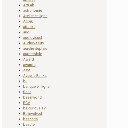
ArtLab
astronomie
Atelier en ligne
Atipik
attacks
audi
audiovisuel
AudioVitality
aurelie duplais
automobile
Award
awards
AXA
Azaelia Banks
b-i
banque en ligne
Base
baselworld
BCV
be curious TV
Be involved
beacons
beauté