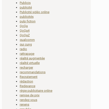
Publicis
publicité
Publicité vidéo online
publicités
pulp fiction
QoQa
QoQa4
QoQaZ
qualcomm
qui cung
radio
rattrapage
réalité augmentée
réalité virtuelle
recharger
recommandations
Recrutement
rédaction
Redevance
régie publicitaire online
remise de prix
rendez-vous
renens