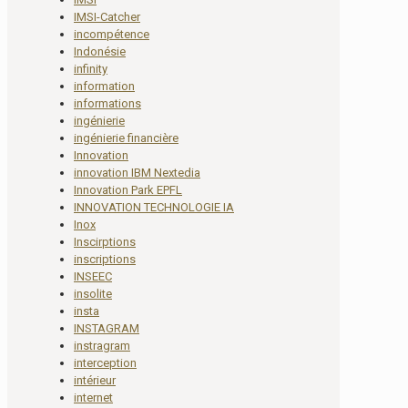
IMSI-Catcher
incompétence
Indonésie
infinity
information
informations
ingénierie
ingénierie financière
Innovation
innovation IBM Nextedia
Innovation Park EPFL
INNOVATION TECHNOLOGIE IA
Inox
Inscirptions
inscriptions
INSEEC
insolite
insta
INSTAGRAM
instragram
interception
intérieur
internet