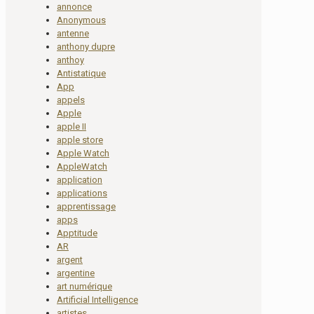
annonce
Anonymous
antenne
anthony dupre
anthoy
Antistatique
App
appels
Apple
apple II
apple store
Apple Watch
AppleWatch
application
applications
apprentissage
apps
Apptitude
AR
argent
argentine
art numérique
Artificial Intelligence
artistes