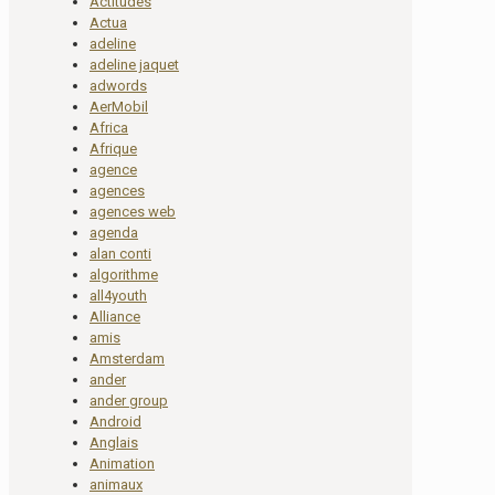
Actitudes
Actua
adeline
adeline jaquet
adwords
AerMobil
Africa
Afrique
agence
agences
agences web
agenda
alan conti
algorithme
all4youth
Alliance
amis
Amsterdam
ander
ander group
Android
Anglais
Animation
animaux