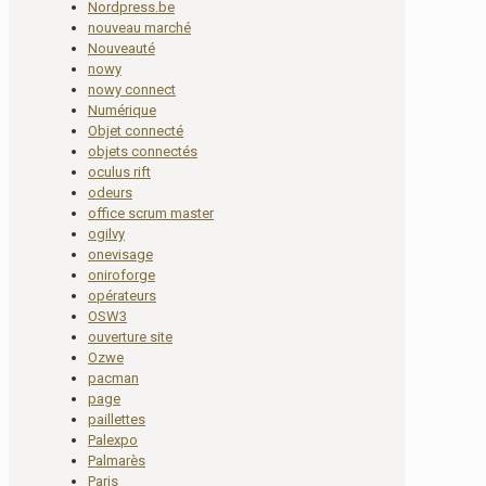
Nordpress.be
nouveau marché
Nouveauté
nowy
nowy connect
Numérique
Objet connecté
objets connectés
oculus rift
odeurs
office scrum master
ogilvy
onevisage
oniroforge
opérateurs
OSW3
ouverture site
Ozwe
pacman
page
paillettes
Palexpo
Palmarès
Paris