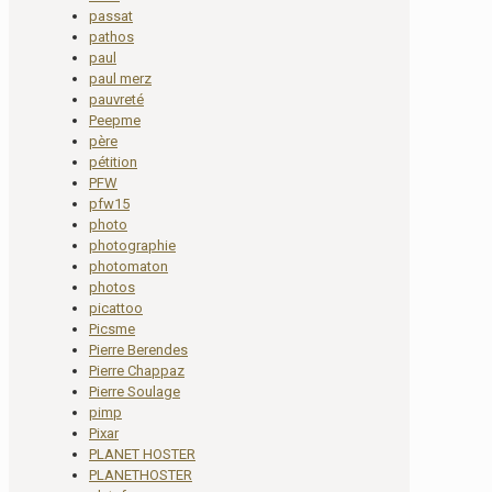
passat
pathos
paul
paul merz
pauvreté
Peepme
père
pétition
PFW
pfw15
photo
photographie
photomaton
photos
picattoo
Picsme
Pierre Berendes
Pierre Chappaz
Pierre Soulage
pimp
Pixar
PLANET HOSTER
PLANETHOSTER