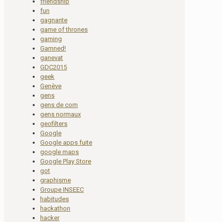
friendship
fun
gagnante
game of thrones
gaming
Gamned!
ganevat
GDC2015
geek
Genève
gens
gens de com
gens normaux
geofilters
Google
Google apps fuite
google maps
Google Play Store
got
graphisme
Groupe INSEEC
habitudes
hackathon
hacker