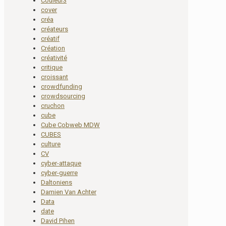
Couleur3
cover
créa
créateurs
créatif
Création
créativité
critique
croissant
crowdfunding
crowdsourcing
cruchon
cube
Cube Cobweb MDW
CUBES
culture
CV
cyber-attaque
cyber-guerre
Daltoniens
Damien Van Achter
Data
date
David Pihen