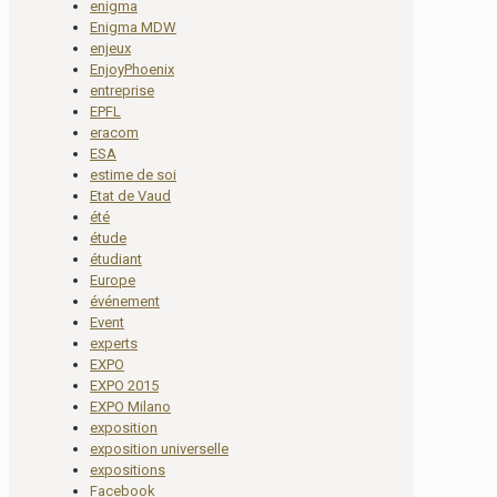
enigma
Enigma MDW
enjeux
EnjoyPhoenix
entreprise
EPFL
eracom
ESA
estime de soi
Etat de Vaud
été
étude
étudiant
Europe
événement
Event
experts
EXPO
EXPO 2015
EXPO Milano
exposition
exposition universelle
expositions
Facebook