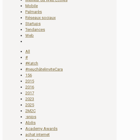
Mobile
Palmarès
Réseaux sociaux
Startups
Tendances
Web
All
#
#Katch
#neuchâtelinviteCara
156
2015
2016
2017
2023
2025
2M2C
:snips
Abilis
Academy Awards
achat internet