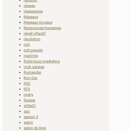
republic
réseau
réseautage
Réseaux
Réseaux Sociaux
Ressources humaines
réveil olfactif
révolution
rich
rich people
road trip
Robe buzz marketing
rock garage
Romandie
Ron Orp
RSE
RTS
rugby
Russie
s05e01
sac
saison 5
salon
salon du livre