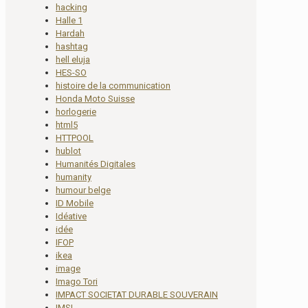
hacking
Halle 1
Hardah
hashtag
hell eluja
HES-SO
histoire de la communication
Honda Moto Suisse
horlogerie
html5
HTTPOOL
hublot
Humanités Digitales
humanity
humour belge
ID Mobile
Idéative
idée
IFOP
ikea
image
Imago Tori
IMPACT SOCIETAT DURABLE SOUVERAIN
IMSI