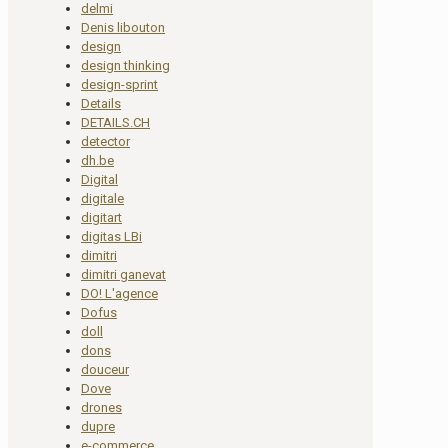
delmi
Denis libouton
design
design thinking
design-sprint
Details
DETAILS.CH
detector
dh.be
Digital
digitale
digitart
digitas LBi
dimitri
dimitri ganevat
DO! L'agence
Dofus
doll
dons
douceur
Dove
drones
dupre
e-commerce