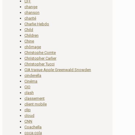
CFF
change
chanson
charité
Charlie Hebdo
Child
Children
Chine
chômage
Christophe Comte
Christopher Carlier
Christopher Tucci
CIA traque Apple Greenwald Snowden
cinderella
Cinéma
CIO
clash
classement
client mobile
clip
cloud
CNN
Coachella
coca-cola