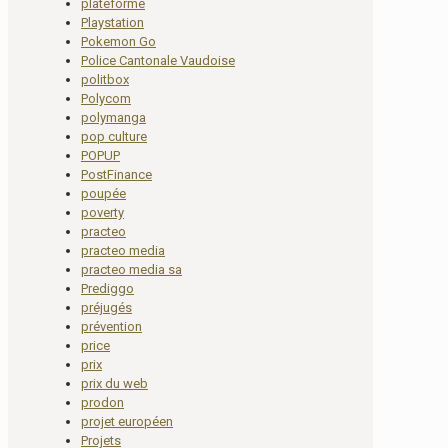
plateforme
Playstation
Pokemon Go
Police Cantonale Vaudoise
politbox
Polycom
polymanga
pop culture
POPUP
PostFinance
poupée
poverty
practeo
practeo media
practeo media sa
Prediggo
préjugés
prévention
price
prix
prix du web
prodon
projet européen
Projets