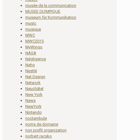
musée de la communication
MUSEE OLYMPIQUE
museum für Kommunikation
music
musique
MWC
MWC2015
MyWingo
NASA
Négligence
Neho
Nestlé
Net Design
Network
Neuchâtel
New York
News
NewYork
Nintendo
noctambule
noms de domaine
non profit organization
norbert racsko