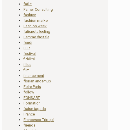
faille
Farner Consulting
fashion
fashion marker
Fashion week
fatisnotafeeling
Femme digitale
fendi
FER
festival
fidélité
filles
film
financement
florian anderhub
Foire Paris
follow
FONSART
Formation
fraise tagada
France
Francesco Tripepi
friends