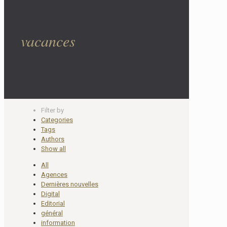
vacances
Filter by
Categories
Tags
Authors
Show all
All
Agences
Dernières nouvelles
Digital
Editorial
général
information