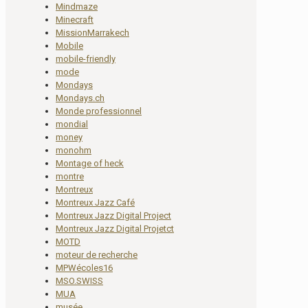
Mindmaze
Minecraft
MissionMarrakech
Mobile
mobile-friendly
mode
Mondays
Mondays.ch
Monde professionnel
mondial
money
monohm
Montage of heck
montre
Montreux
Montreux Jazz Café
Montreux Jazz Digital Project
Montreux Jazz Digital Projetct
MOTD
moteur de recherche
MPWécoles16
MSO.SWISS
MUA
musée