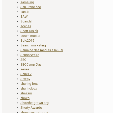
samsung
San Francisco
santé
SAWI
Scandal
scenes
Scott Disick
scrum master
Sdlc2015
Search marketing
Semaine des médias à la RTS
SensorWake
SEO
SEOCamp Day
séries
SérieTV
Sextoy
sharing box
sharingbox
shazam
shoes
Shoethatgrows.org
Shorty Awards
showmeyourfridge