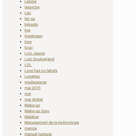
Lépine
lesoir.be
Liip
liip sa
linkedin
live
livestream
livre
logo
Loïc Jaures
Loïc Soubeyrand
LOL
Love has no labels
Lunettes
madagascar
mai 2015
maj
maj digital
Make-up
Make-up Guru
Malabar
Management de la technologie
manga
manuel gamper