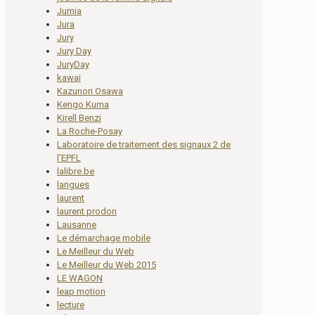
Jumia
Jura
Jury
Jury Day
JuryDay
kawaï
Kazunori Osawa
Kengo Kuma
Kirell Benzi
La Roche-Posay
Laboratoire de traitement des signaux 2 de
l'EPFL
lalibre.be
langues
laurent
laurent prodon
Lausanne
Le démarchage mobile
Le Meilleur du Web
Le Meilleur du Web 2015
LE WAGON
leap motion
lecture