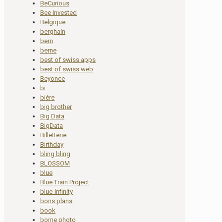
BeCurious
Bee Invested
Belgique
berghain
bern
berne
best of swiss apps
best of swiss web
Beyonce
bi
bière
big brother
Big Data
BigData
Billetterie
Birthday
bling bling
BLOSSOM
blue
Blue Train Project
blue-infinity
bons plans
book
borne photo