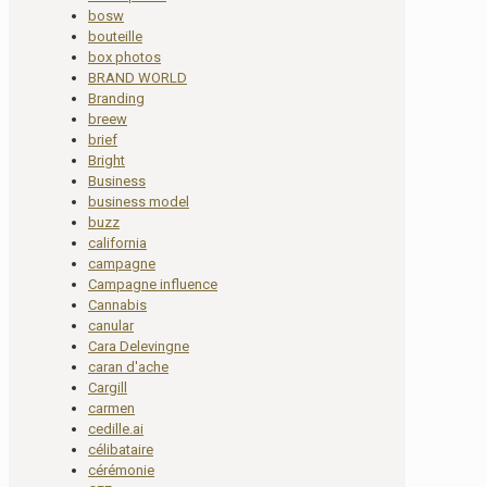
bosw
bouteille
box photos
BRAND WORLD
Branding
breew
brief
Bright
Business
business model
buzz
california
campagne
Campagne influence
Cannabis
canular
Cara Delevingne
caran d'ache
Cargill
carmen
cedille.ai
célibataire
cérémonie