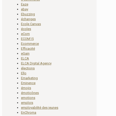
Eaze
ebay
Ebuzzing
échanges
Ecole Canvas
écoles
eCom
ECOM15
Ecommerce
Efficacité
eGain
ELCA
ELCA Digital Agency
élections
Ello
Emarketing
Eminence
émojis
émoticônes
emotions
emplois
employabilité des jeunes
EnChroma