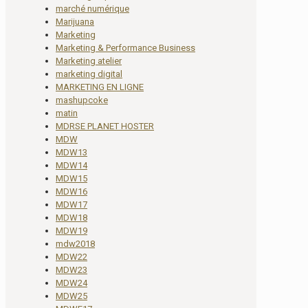
marché numérique
Marijuana
Marketing
Marketing & Performance Business
Marketing atelier
marketing digital
MARKETING EN LIGNE
mashupcoke
matin
MDRSE PLANET HOSTER
MDW
MDW13
MDW14
MDW15
MDW16
MDW17
MDW18
MDW19
mdw2018
MDW22
MDW23
MDW24
MDW25