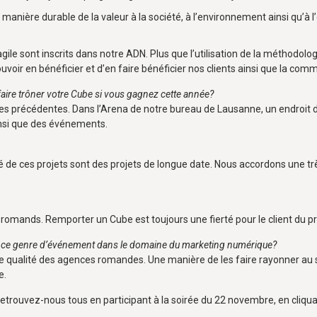
 manière durable de la valeur à la société, à l’environnement ainsi qu’à
ile sont inscrits dans notre ADN. Plus que l’utilisation de la méthodol
ouvoir en bénéficier et d’en faire bénéficier nos clients ainsi que la c
faire trôner votre Cube si vous gagnez cette année?
s précédentes. Dans l’Arena de notre bureau de Lausanne, un endroit d
insi que des événements.
té de ces projets sont des projets de longue date. Nous accordons une tr
ets romands. Remporter un Cube est toujours une fierté pour le client du 
r ce genre d’événement dans le domaine du marketing numérique?
s et de qualité des agences romandes. Une manière de les faire rayonner 
e.
retrouvez-nous tous en participant à la soirée du 22 novembre, en cliqu