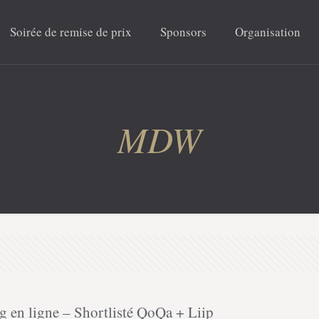
Soirée de remise de prix
Sponsors
Organisation
MDW
en ligne – Shortlisté QoQa + Liip