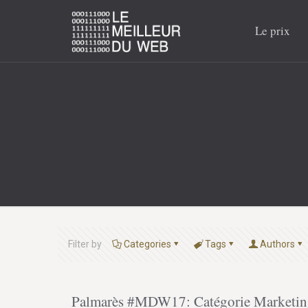
Le prix
Filter by
Categories
Tags
Authors
Palmarès #MDW17: Catégorie Marketing 