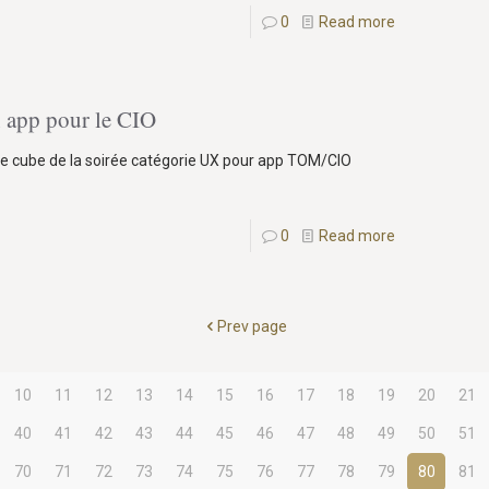
0
Read more
n app pour le CIO
ème cube de la soirée catégorie UX pour app TOM/CIO
0
Read more
Prev page
10
11
12
13
14
15
16
17
18
19
20
21
40
41
42
43
44
45
46
47
48
49
50
51
70
71
72
73
74
75
76
77
78
79
80
81