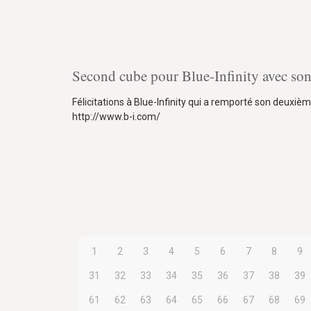
Second cube pour Blue-Infinity avec so
Félicitations à Blue-Infinity qui a remporté son deuxi
http://www.b-i.com/
1
2
3
4
5
6
7
8
9
31
32
33
34
35
36
37
38
39
61
62
63
64
65
66
67
68
69