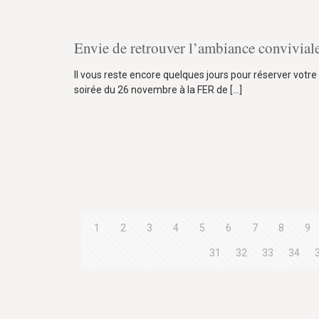
Envie de retrouver l’ambiance convivial
Il vous reste encore quelques jours pour réserver votr
soirée du 26 novembre à la FER de
[…]
1
2
3
4
5
6
7
8
9
31
32
33
34