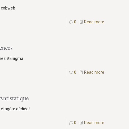
ez cobweb
0
Read more
ences
 chez #Enigma
0
Read more
Antistatique
 étagère dédiée !
0
Read more