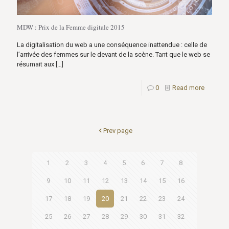
MDW : Prix de la Femme digitale 2015
La digitalisation du web a une conséquence inattendue : celle de
l’arrivée des femmes sur le devant de la scène. Tant que le web se
résumait aux
[…]
0
Read more
Prev page
1
2
3
4
5
6
7
8
9
10
11
12
13
14
15
16
17
18
19
20
21
22
23
24
25
26
27
28
29
30
31
32