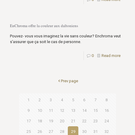
EnChroma offre la couleur aux daltoniens
Pouvez- vous vous imaginez la vie sans couleur? Enchroma veut
s'assurer que ça soit le cas de personne.
0
Read more
Prev page
1
2
3
4
5
6
7
8
9
10
11
12
13
14
15
16
17
18
19
20
21
22
23
24
25
26
27
28
29
30
31
32