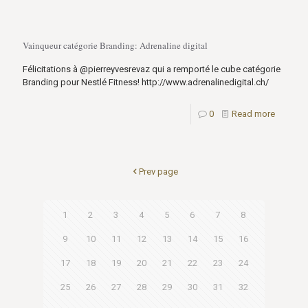
Vainqueur catégorie Branding: Adrenaline digital
Félicitations à @pierreyvesrevaz qui a remporté le cube catégorie
Branding pour Nestlé Fitness! http://www.adrenalinedigital.ch/
0
Read more
Prev page
1
2
3
4
5
6
7
8
9
10
11
12
13
14
15
16
17
18
19
20
21
22
23
24
25
26
27
28
29
30
31
32