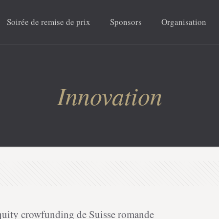
Soirée de remise de prix
Sponsors
Organisation
Innovation
equity crowfunding de Suisse romande