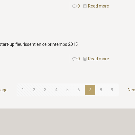
0
Read more
tart-up fleurissent en ce printemps 2015.
0
Read more
page
1
2
3
4
5
6
7
8
9
Nex