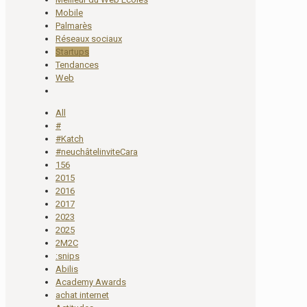
Mobile
Palmarès
Réseaux sociaux
Startups
Tendances
Web
All
#
#Katch
#neuchâtelinviteCara
156
2015
2016
2017
2023
2025
2M2C
:snips
Abilis
Academy Awards
achat internet