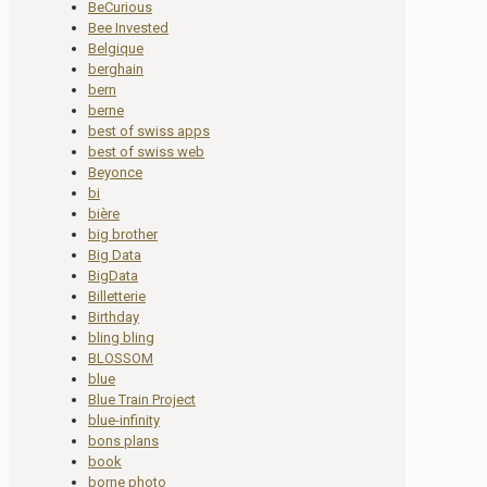
BeCurious
Bee Invested
Belgique
berghain
bern
berne
best of swiss apps
best of swiss web
Beyonce
bi
bière
big brother
Big Data
BigData
Billetterie
Birthday
bling bling
BLOSSOM
blue
Blue Train Project
blue-infinity
bons plans
book
borne photo