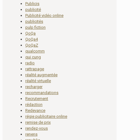
Publicis
publicité
Publicité vidéo online
publicités
pulp fiction
QoQa
QoQa4
QoQaZ
qualcomm
qui cung
radio
rattrapage
réalité augmentée
réalité virtuelle
recharger
recommandations
Recrutement
rédaction
Redevance
régie publicitaire online
remise de prix
rendez-vous
renens