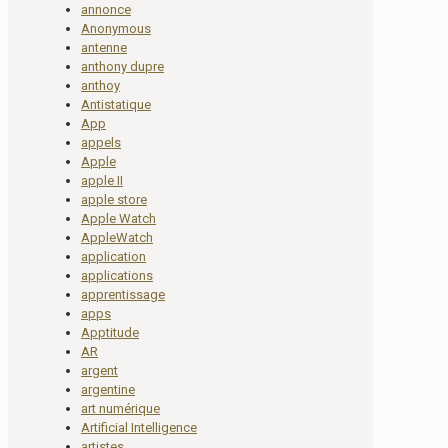
annonce
Anonymous
antenne
anthony dupre
anthoy
Antistatique
App
appels
Apple
apple II
apple store
Apple Watch
AppleWatch
application
applications
apprentissage
apps
Apptitude
AR
argent
argentine
art numérique
Artificial Intelligence
artistes