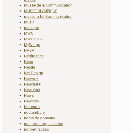
musée de la communication
MUSEE OLYMPIQUE
museum für Kommunikation
music
musique
MWC
MWC2015
MyWingo
NASA
Négligence
Neho
Nestlé
Net Design
Network
Neuchâtel
New York
News
NewYork
Nintendo
noctambule
noms de domaine
non profit organization
norbert racsko