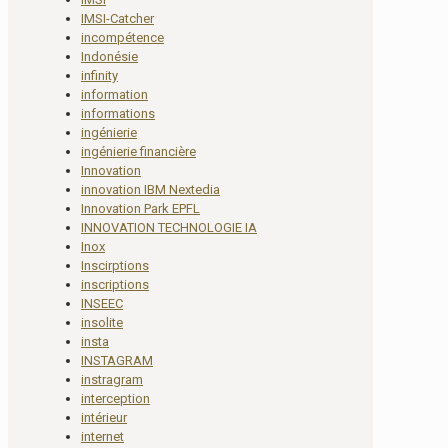
IMSI-Catcher
incompétence
Indonésie
infinity
information
informations
ingénierie
ingénierie financière
Innovation
innovation IBM Nextedia
Innovation Park EPFL
INNOVATION TECHNOLOGIE IA
Inox
Inscirptions
inscriptions
INSEEC
insolite
insta
INSTAGRAM
instragram
interception
intérieur
internet