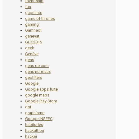
friendship
fun
gagnante
game of thrones
gaming
Gamned!
ganevat
GDC2015
geek
Genève
gens
gens de com
gens normaux
geofilters
Google
Google apps fuite
google maps
Google Play Store
got
graphisme
Groupe INSEEC
habitudes
hackathon
hacker