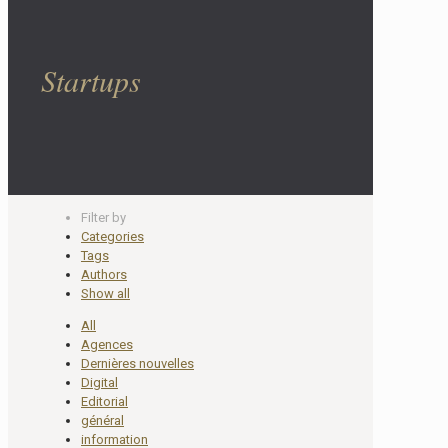
Startups
Filter by
Categories
Tags
Authors
Show all
All
Agences
Dernières nouvelles
Digital
Editorial
général
information