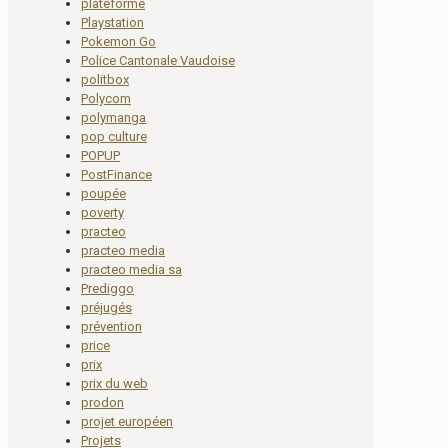
plateforme
Playstation
Pokemon Go
Police Cantonale Vaudoise
politbox
Polycom
polymanga
pop culture
POPUP
PostFinance
poupée
poverty
practeo
practeo media
practeo media sa
Prediggo
préjugés
prévention
price
prix
prix du web
prodon
projet européen
Projets