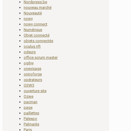
Nordpress.be
nouveau marché
Nouveauté
nowy
nowy connect
Numérique
Objet connecté
objets connectés
oculus rift
odeurs
office scrum master
ogilvy
onevisage
oniroforge
opérateurs
OSW3
ouverture site
Ozwe
pacman
page
paillettes
Palexpo
Palmarès
Paris