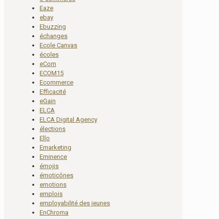
Eaze
ebay
Ebuzzing
échanges
Ecole Canvas
écoles
eCom
ECOM15
Ecommerce
Efficacité
eGain
ELCA
ELCA Digital Agency
élections
Ello
Emarketing
Eminence
émojis
émoticônes
emotions
emplois
employabilité des jeunes
EnChroma