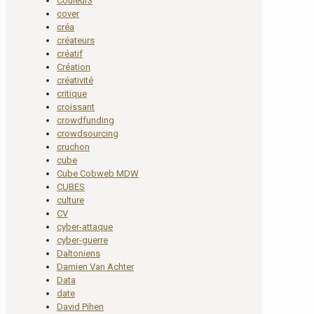
Couleur3
cover
créa
créateurs
créatif
Création
créativité
critique
croissant
crowdfunding
crowdsourcing
cruchon
cube
Cube Cobweb MDW
CUBES
culture
CV
cyber-attaque
cyber-guerre
Daltoniens
Damien Van Achter
Data
date
David Pihen