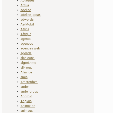
Actitudes
Actua
adeline
adeline jaquet
adwords
AerMobil
Africa
Afrique
agence
agences
agences web
agenda
alan conti
algorithme
all4youth
Alliance
amis
Amsterdam
ander
ander group
Android
Anglais
Animation
animaux