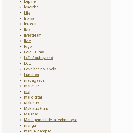
Lépine
lesoir.be
Liip
liip sa
linkedin
live
livestream
livre
logo
Loïc Jaures
Loïc Soubeyrand
LOL
Love has no labels
Lunettes
madagascar
mai 2015
maj
maj digital
Make-up
Make-up Guru
Malabar
Management de la technologie
manga
manuel gamper