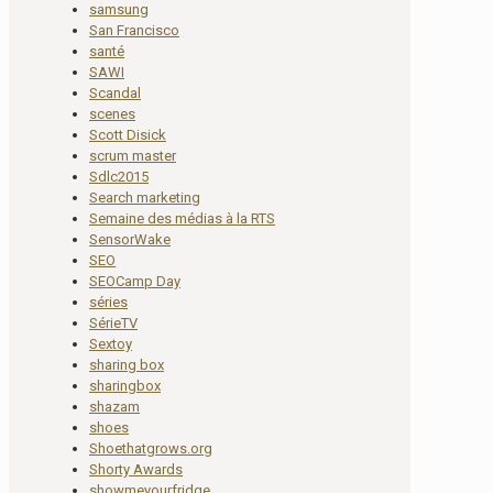
samsung
San Francisco
santé
SAWI
Scandal
scenes
Scott Disick
scrum master
Sdlc2015
Search marketing
Semaine des médias à la RTS
SensorWake
SEO
SEOCamp Day
séries
SérieTV
Sextoy
sharing box
sharingbox
shazam
shoes
Shoethatgrows.org
Shorty Awards
showmeyourfridge