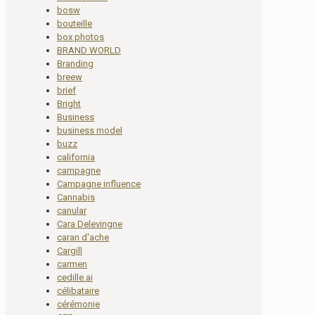
bosw
bouteille
box photos
BRAND WORLD
Branding
breew
brief
Bright
Business
business model
buzz
california
campagne
Campagne influence
Cannabis
canular
Cara Delevingne
caran d'ache
Cargill
carmen
cedille.ai
célibataire
cérémonie