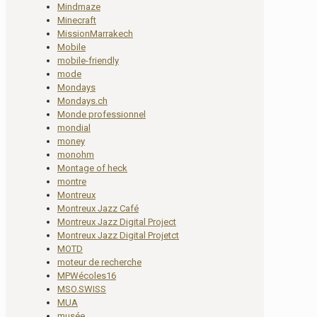
Mindmaze
Minecraft
MissionMarrakech
Mobile
mobile-friendly
mode
Mondays
Mondays.ch
Monde professionnel
mondial
money
monohm
Montage of heck
montre
Montreux
Montreux Jazz Café
Montreux Jazz Digital Project
Montreux Jazz Digital Projetct
MOTD
moteur de recherche
MPWécoles16
MSO.SWISS
MUA
musée