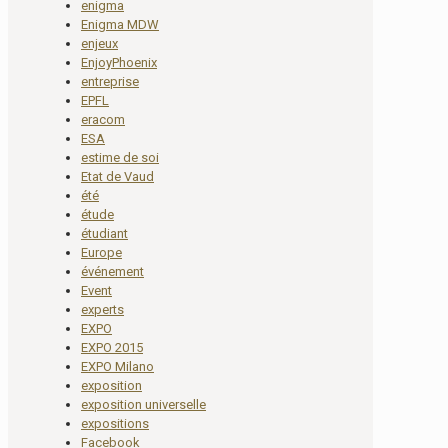
enigma
Enigma MDW
enjeux
EnjoyPhoenix
entreprise
EPFL
eracom
ESA
estime de soi
Etat de Vaud
été
étude
étudiant
Europe
événement
Event
experts
EXPO
EXPO 2015
EXPO Milano
exposition
exposition universelle
expositions
Facebook