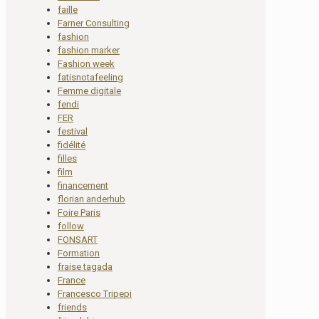
faille
Farner Consulting
fashion
fashion marker
Fashion week
fatisnotafeeling
Femme digitale
fendi
FER
festival
fidélité
filles
film
financement
florian anderhub
Foire Paris
follow
FONSART
Formation
fraise tagada
France
Francesco Tripepi
friends