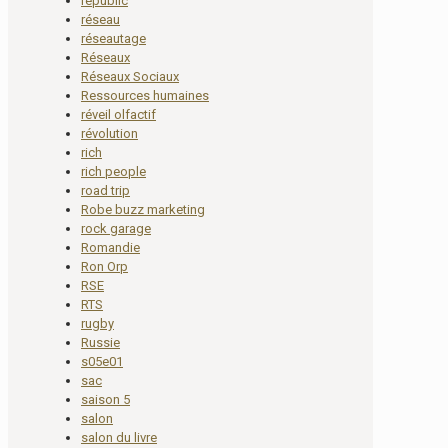
republic
réseau
réseautage
Réseaux
Réseaux Sociaux
Ressources humaines
réveil olfactif
révolution
rich
rich people
road trip
Robe buzz marketing
rock garage
Romandie
Ron Orp
RSE
RTS
rugby
Russie
s05e01
sac
saison 5
salon
salon du livre