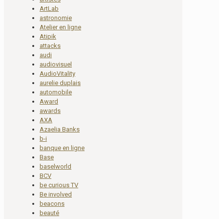
ArtLab
astronomie
Atelier en ligne
Atipik
attacks
audi
audiovisuel
AudioVitality
aurelie duplais
automobile
Award
awards
AXA
Azaelia Banks
b-i
banque en ligne
Base
baselworld
BCV
be curious TV
Be involved
beacons
beauté