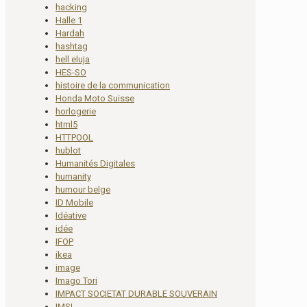
hacking
Halle 1
Hardah
hashtag
hell eluja
HES-SO
histoire de la communication
Honda Moto Suisse
horlogerie
html5
HTTPOOL
hublot
Humanités Digitales
humanity
humour belge
ID Mobile
Idéative
idée
IFOP
ikea
image
Imago Tori
IMPACT SOCIETAT DURABLE SOUVERAIN
IMSI