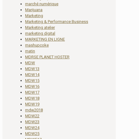
marché numérique
Marijuana
Marketing
Marketing & Performance Business
Marketing atelier
marketing digital
MARKETING EN LIGNE
mashupcoke
matin
MDRSE PLANET HOSTER
MDW
MDW13
MDW14
MDW15
MDW16
MDW17
MDW18
MDW19
mdw2018
MDW22
MDW23
MDW24
MDW25