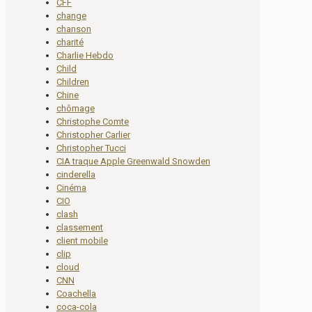
CFF
change
chanson
charité
Charlie Hebdo
Child
Children
Chine
chômage
Christophe Comte
Christopher Carlier
Christopher Tucci
CIA traque Apple Greenwald Snowden
cinderella
Cinéma
CIO
clash
classement
client mobile
clip
cloud
CNN
Coachella
coca-cola