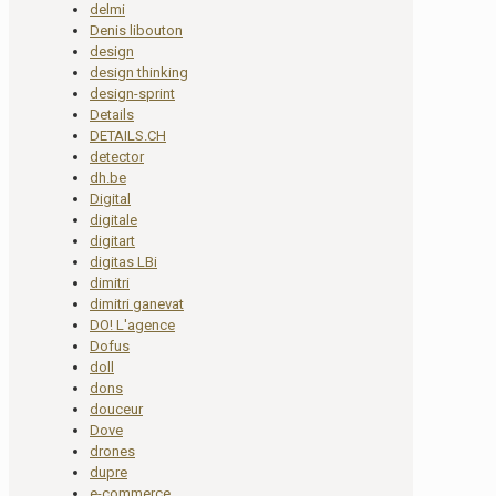
delmi
Denis libouton
design
design thinking
design-sprint
Details
DETAILS.CH
detector
dh.be
Digital
digitale
digitart
digitas LBi
dimitri
dimitri ganevat
DO! L'agence
Dofus
doll
dons
douceur
Dove
drones
dupre
e-commerce