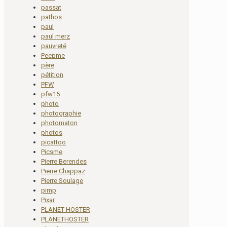
passat
pathos
paul
paul merz
pauvreté
Peepme
père
pétition
PFW
pfw15
photo
photographie
photomaton
photos
picattoo
Picsme
Pierre Berendes
Pierre Chappaz
Pierre Soulage
pimp
Pixar
PLANET HOSTER
PLANETHOSTER