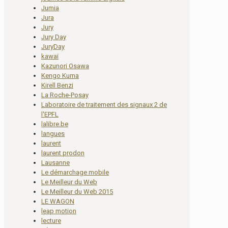
Jumia
Jura
Jury
Jury Day
JuryDay
kawaï
Kazunori Osawa
Kengo Kuma
Kirell Benzi
La Roche-Posay
Laboratoire de traitement des signaux 2 de
l'EPFL
lalibre.be
langues
laurent
laurent prodon
Lausanne
Le démarchage mobile
Le Meilleur du Web
Le Meilleur du Web 2015
LE WAGON
leap motion
lecture