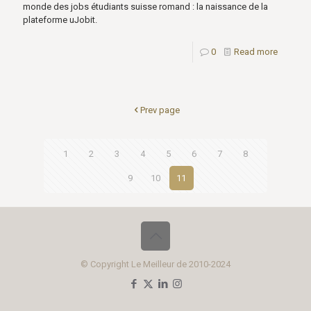
monde des jobs étudiants suisse romand : la naissance de la
plateforme uJobit.
0
Read more
Prev page
1
2
3
4
5
6
7
8
9
10
11
© Copyright Le Meilleur de 2010-2024