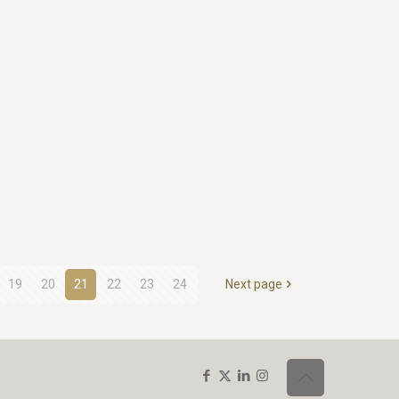
19
20
21
22
23
24
Next page