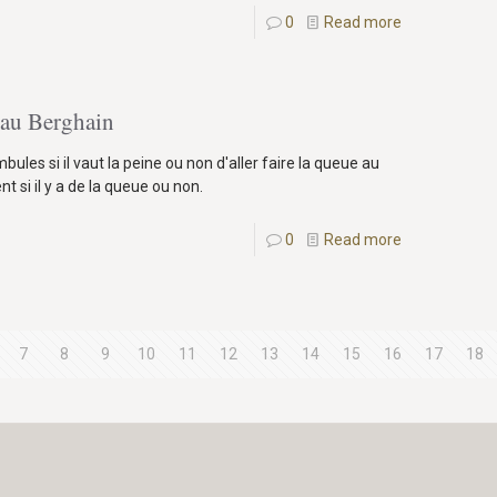
0
Read more
e au Berghain
ules si il vaut la peine ou non d'aller faire la queue au
t si il y a de la queue ou non.
0
Read more
7
8
9
10
11
12
13
14
15
16
17
18