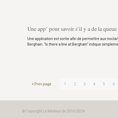
Une app’ pour savoir s’il y a de la queu
Une application est sortie afin de permettre aux noctamb
Berghain. "Is there a line at Berghain" indique simplemen
Prev page
1
2
3
4
5
6
© Copyright Le Meilleur de 2010-2024