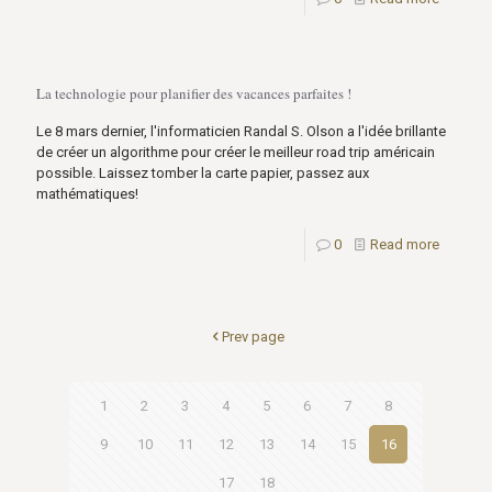
La technologie pour planifier des vacances parfaites !
Le 8 mars dernier, l'informaticien Randal S. Olson a l'idée brillante
de créer un algorithme pour créer le meilleur road trip américain
possible. Laissez tomber la carte papier, passez aux
mathématiques!
0
Read more
Prev page
1
2
3
4
5
6
7
8
9
10
11
12
13
14
15
16
17
18