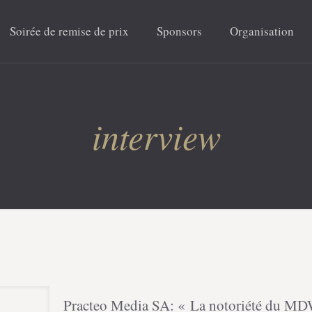
Soirée de remise de prix
Sponsors
Organisation
interview
Practeo Media SA: « La notoriété du MDW e