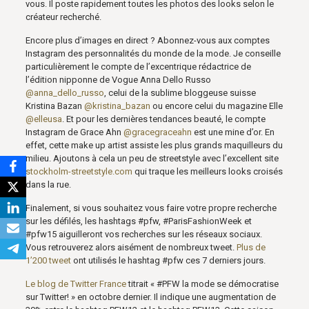
vous. Il poste rapidement toutes les photos des looks selon le
créateur recherché.
Encore plus d’images en direct ? Abonnez-vous aux comptes
Instagram des personnalités du monde de la mode. Je conseille
particulièrement le compte de l’excentrique rédactrice de
l’édition nipponne de Vogue Anna Dello Russo
@anna_dello_russo
, celui de la sublime bloggeuse suisse
Kristina Bazan
@kristina_bazan
ou encore celui du magazine Elle
@elleusa
. Et pour les dernières tendances beauté, le compte
Instagram de Grace Ahn
@gracegraceahn
est une mine d’or. En
effet, cette make up artist assiste les plus grands maquilleurs du
milieu. Ajoutons à cela un peu de streetstyle avec l’excellent site
stockholm-streetstyle.com
qui traque les meilleurs looks croisés
dans la rue.
Finalement, si vous souhaitez vous faire votre propre recherche
sur les défilés, les hashtags #pfw, #ParisFashionWeek et
#pfw15 aiguilleront vos recherches sur les réseaux sociaux.
Vous retrouverez alors aisément de nombreux tweet.
Plus de
1’200 tweet
ont utilisés le hashtag #pfw ces 7 derniers jours.
Le blog de Twitter France
titrait « #PFW la mode se démocratise
sur Twitter! » en octobre dernier. Il indique une augmentation de