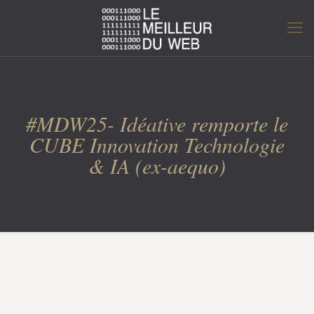
#MDW25- Idéative remporte le
CUBE Innovation Technologie
& IA (ex-aequo)