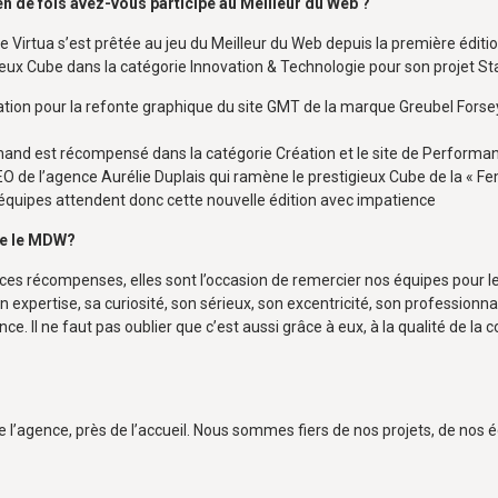
 de fois avez-vous participé au Meilleur du Web ?
e Virtua s’est prêtée au jeu du Meilleur du Web depuis la première éditi
ieux Cube dans la catégorie Innovation & Technologie pour son projet St
ion pour la refonte graphique du site GMT de la marque Greubel Forsey.
mand est récompensé dans la catégorie Création et le site de Performan
-CEO de l’agence Aurélie Duplais qui ramène le prestigieux Cube de la « F
s équipes attendent donc cette nouvelle édition avec impatience
me le MDW?
nt ces récompenses, elles sont l’occasion de remercier nos équipes pour 
son expertise, sa curiosité, son sérieux, son excentricité, son professi
. Il ne faut pas oublier que c’est aussi grâce à eux, à la qualité de la co
de l’agence, près de l’accueil. Nous sommes fiers de nos projets, de nos é