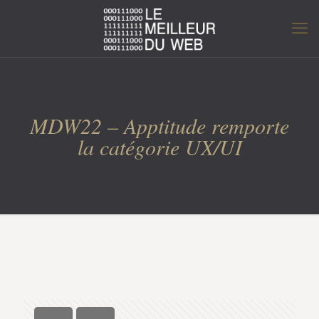
MDW22 – Apptitude remporte
la catégorie UX/UI