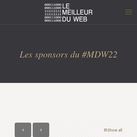
Les sponsors du #MDW22
Show all