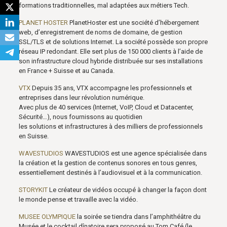
formations traditionnelles, mal adaptées aux métiers Tech.
PLANET HOSTER
PlanetHoster est une société d’hébergement
web, d’enregistrement de noms de domaine, de gestion
SSL/TLS et de solutions Internet. La société possède son propre
réseau IP redondant. Elle sert plus de 150 000 clients à l’aide de
son infrastructure cloud hybride distribuée sur ses installations
en France + Suisse et au Canada.
VTX
Depuis 35 ans, VTX accompagne les professionnels et
entreprises dans leur révolution numérique.
Avec plus de 40 services (Internet, VoIP, Cloud et Datacenter,
Sécurité…), nous fournissons au quotidien
les solutions et infrastructures à des milliers de professionnels
en Suisse.
WAVESTUDIOS
WAVESTUDIOS est une agence spécialisée dans
la création et la gestion de contenus sonores en tous genres,
essentiellement destinés à l’audiovisuel et à la communication.
STORYKIT
Le créateur de vidéos occupé à changer la façon dont
le monde pense et travaille avec la vidéo.
MUSEE OLYMPIQUE
la soirée se tiendra dans l’amphithéâtre du
Musée et le cocktail dînatoire sera proposé au Tom Café (le