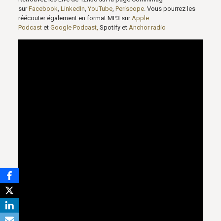
sur
Facebook
,
LinkedIn
,
YouTube
,
Periscope
. Vous pourrez les
réécouter également en format MP3 sur
Apple
Podcast
et
Google Podcast,
Spotify et
Anchor radio