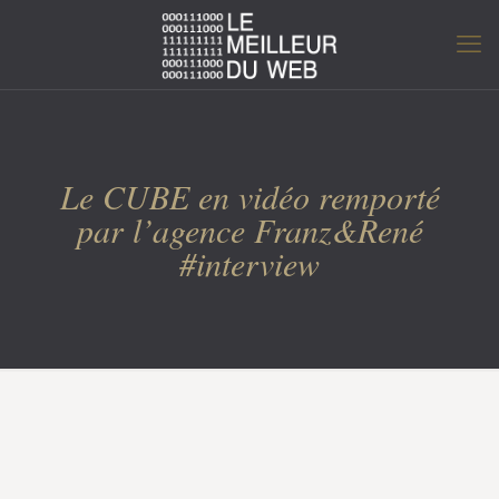
Le CUBE en vidéo remporté
par l’agence Franz&René
#interview